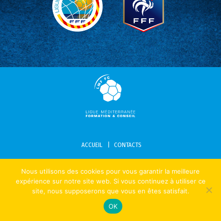
ACCUEIL
CONTACTS
MENTIONS LÉGALES – POLITIQUE DE CONFIDENTIALITÉ – COOKIES
Nous utilisons des cookies pour vous garantir la meilleure
expérience sur notre site web. Si vous continuez à utiliser ce
site, nous supposerons que vous en êtes satisfait.
OK