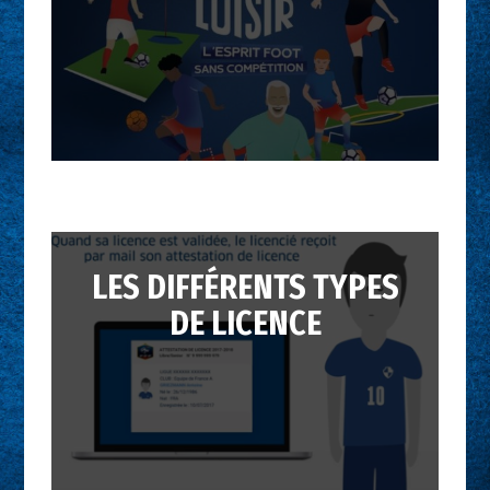
de votre club ? Attirer un
nouveau public et vous ouvrir à
de nouvelles pratiques ?
Lancez vous la création de
sections loisirs !
LES DIFFÉRENTS TYPES
DE LICENCE
Il existe plusieurs types de
licence permettant la pratique
et l'encadrement du football.