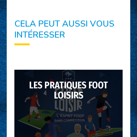
CELA PEUT AUSSI VOUS
INTÉRESSER
Vous souhaitez fidéliser vos
licenciés qui ne se retrouvent
LES PRATIQUES FOOT
pas dans la pratique
LOISIRS
compétitive ? Dynamiser la vie
de votre club ? Attirer un
nouveau public et vous ouvrir à
de nouvelles pratiques ?
Lancez vous la création de
sections loisirs !