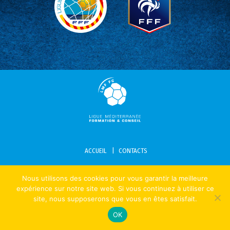
ACCUEIL
CONTACTS
MENTIONS LÉGALES – POLITIQUE DE CONFIDENTIALITÉ – COOKIES
Nous utilisons des cookies pour vous garantir la meilleure
expérience sur notre site web. Si vous continuez à utiliser ce
site, nous supposerons que vous en êtes satisfait.
OK