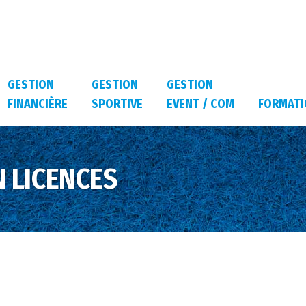
GESTION
GESTION
GESTION
FINANCIÈRE
SPORTIVE
EVENT / COM
FORMATI
 LICENCES