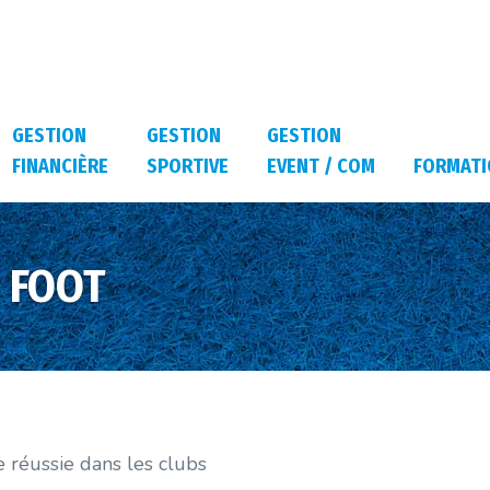
GESTION
GESTION
GESTION
FINANCIÈRE
SPORTIVE
EVENT / COM
FORMATI
 FOOT
e réussie dans les clubs