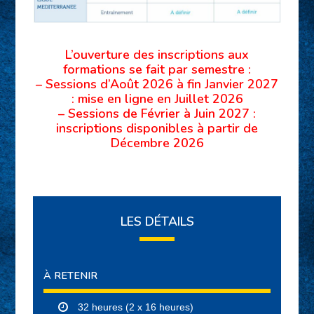
L’ouverture des inscriptions aux
formations se fait par semestre :
– Sessions d’Août 2026 à fin Janvier 2027
: mise en ligne en Juillet 2026
– Sessions de Février à Juin 2027 :
inscriptions disponibles à partir de
Décembre 2026
LES DÉTAILS
À RETENIR
32 heures (2 x 16 heures)