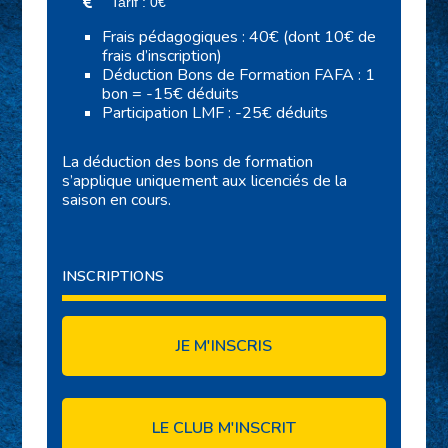
Tarif : 0€
Frais pédagogiques : 40€ (dont 10€ de
frais d’inscription)
Déduction Bons de Formation FAFA : 1
bon = -15€ déduits
Participation LMF : -25€ déduits
La déduction des bons de formation
s’applique uniquement aux licenciés de la
saison en cours.
INSCRIPTIONS
JE M'INSCRIS
LE CLUB M'INSCRIT